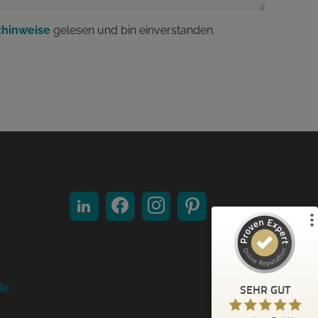
zhinweise
gelesen und bin einverstanden.
Kundenbewertungen und Erfahrungen zu
expokom GmbH
%
100
SEHR GUT
Empfehlungen auf
ProvenExpert.com
5,00
/
4,85
6
Bewertungen auf ProvenExpert.com
Profil ansehen
Erfahren Sie mehr über dieses Bewertungssiegel
de
SEHR GUT
17.07.2025
Lisa K.
5,00