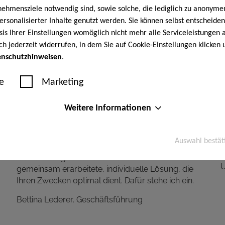
hmensziele notwendig sind, sowie solche, die lediglich zu anonymen
rsonalisierter Inhalte genutzt werden. Sie können selbst entscheiden
sis Ihrer Einstellungen womöglich nicht mehr alle Serviceleistungen a
ich jederzeit widerrufen, in dem Sie auf Cookie-Einstellungen klicke
enschutzhinweisen
.
e
Marketing
Was uns auszeichnet
Weitere Informationen
M
Ganz klar: Die persönliche Betreuung. Bei uns gibt
Auswahl bestät
W
es keine Lösung von der Stange und kein Konzept
e
M
aus dem Regal. Sondern nur die mit Ihnen
U
gemeinsam erarbeitete, individuelle Lösung, die
Ihren Zwecken optimal dient. Dafür stehe ich ein.
Bettina Lederer, Geschäftsführung