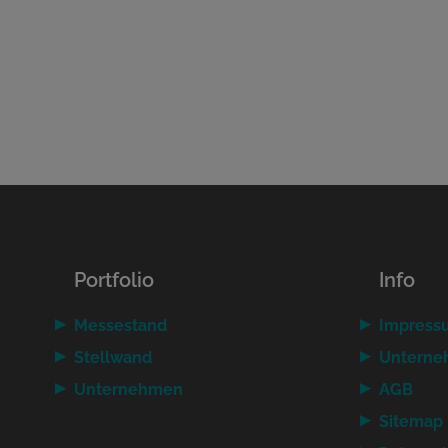
Portfolio
Info
Messestand
Impress
Stellwand
Untern
Unternehmen
AGB
Sitemap