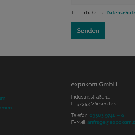
Ich habe die
Datenschut
expokom GmbH
Industriestraße 10
um
D-97353 Wiesentheid
ehmen
Telefon:
09383 9748 – 0
E-Mail:
anfrage@expokom.