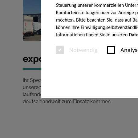
Steuerung unserer kommerziellen Unterne
Komforteinstellungen oder zur Anzeige pe
möchten. Bitte beachten Sie, dass auf Ba
können Ihre Einwilligung selbstverständl
Informationen finden Sie in unseren
Dat
Notwendig
Analys
expokom GmbH
Ihr Spezialist für Stellwände und Messebau. In
unseren Büro- und Lagerräumen lagern viele
laufende Meter System- und Stellwandmaterial di
deutschlandweit zum Einsatz kommen.