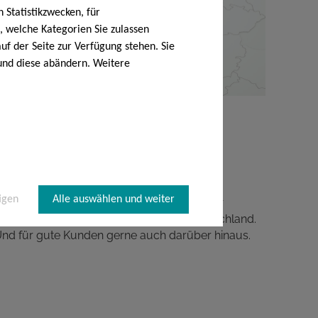
 Statistikzwecken, für
, welche Kategorien Sie zulassen
uf der Seite zur Verfügung stehen. Sie
n und diese abändern. Weitere
Wo Sie uns finden
itten in Deutschland, direkt an der A3. Von
igen
Alle auswählen und weiter
iesentheid aus bedienen und betreuen wir
essen und Veranstaltungen in ganz Deutschland.
nd für gute Kunden gerne auch darüber hinaus.